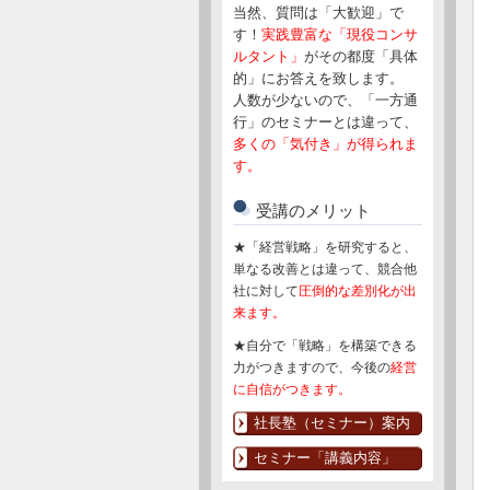
当然、質問は「大歓迎」で
す！
実践豊富な「現役コンサ
ルタント」
がその都度「具体
的」にお答えを致します。
人数が少ないので、「一方通
行」のセミナーとは違って、
多くの「気付き」が得られま
す。
受講のメリット
★「経営戦略」を研究すると、
単なる改善とは違って、競合他
社に対して
圧倒的な差別化が出
来ます。
★自分で「戦略」を構築できる
力がつきますので、今後の
経営
に自信がつきます。
社長塾（セミナー）案内
セミナー「講義内容」