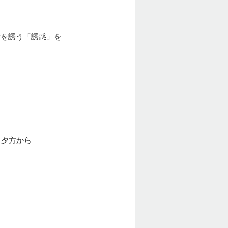
費を誘う「誘惑」を
、夕方から
。