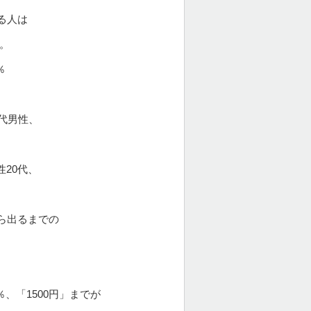
る人は
。
％
代男性、
性20代、
ら出るまでの
、
、「1500円」までが