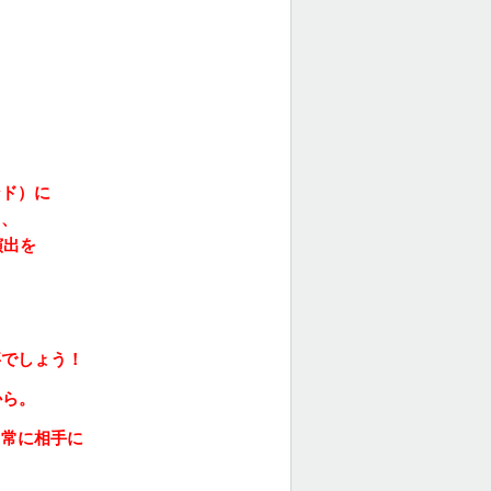
ンド）に
て、
演出を
事でしょう！
から。
、常に相手に