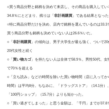
○買う商品分野と銘柄を決めて来店し、その商品を購入してい
34.8％にとどまり、残りは「
非計画購買
」である結果となった
○特に商品分野だけを決め、店内で銘柄を選んでいるのは33.3
買う商品分野も銘柄も決めていない人は26.6％いた。
○「
非計画購買
」の傾向は、男子大学生が最も強く、ついで20
20代女性と続く
○「
買い物カゴ
」を持たない人は全体で58.9％。男性50代、女
で70％を超える
○「立ち読み」などの時間を除いた買い物時間（店に入ってか
時間）は平均8分。ちなみに、「ドラッグストア」（14.1分）
「100円ショップ」（15.7分）よりも短かった。
○「買い過ぎてしまった」と思う金額は、「千円」までが37.8％