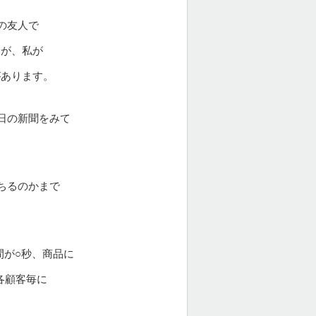
の友人で
すが、私が
があります。
日の新聞をみて
ちるのかまで
間が○秒、商品に
各顧客毎に