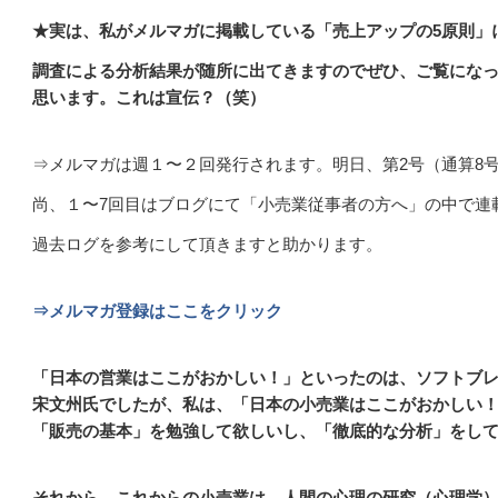
★実は、私がメルマガに掲載している「売上アップの5原則」
調査による分析結果が随所に出てきますのでぜひ、ご覧にな
思います。これは宣伝？（笑）
⇒メルマガは週１〜２回発行されます。明日、第2号（通算8
尚、１〜7回目はブログにて「小売業従事者の方へ」の中で連
過去ログを参考にして頂きますと助かります。
⇒メルマガ登録はここをクリック
「日本の営業はここがおかしい！」といったのは、ソフトブ
宋文州氏でしたが、
私は、「日本の小売業はここがおかしい
「販売の基本」を勉強して欲しいし、「徹底的な分析」をし
それから、これからの小売業は、人間の心理の研究（心理学