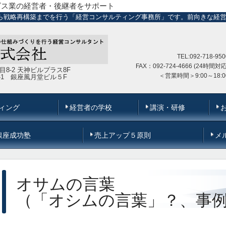
ビス業の経営者・後継者をサポート
ら戦略再構築までを行う「経営コンサルティング事務所」です。前向きな経
TEL:092-718-950
FAX：092-724-4666 (24時間対応
丁目8-2 天神ビルプラス8F
＜営業時間＞
9:00～18:0
-6-1 銀座風月堂ビル５F
ィング
経営者の学校
講演・研修
銀座成功塾
売上アップ５原則
メ
オサムの言葉
（「オシムの言葉」？、事