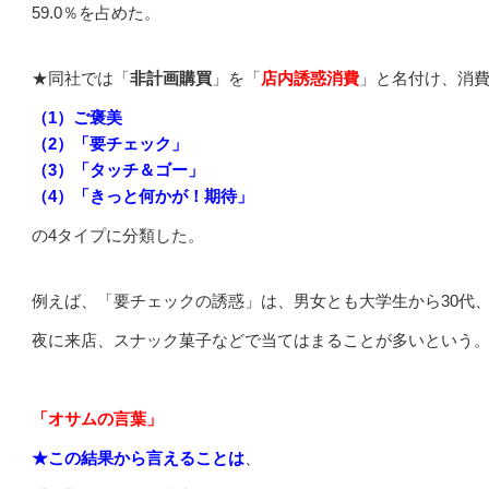
59.0％を占めた。
★同社では「
非計画購買
」を「
店内誘惑消費
」と名付け、消
（1）ご褒美
（2）「要チェック」
（3）「タッチ＆ゴー」
（4）「きっと何かが！期待」
の4タイプに分類した。
例えば、「要チェックの誘惑」は、男女とも大学生から30代
夜に来店、スナック菓子などで当てはまることが多いという
「オサムの言葉」
★この結果から言えることは
、