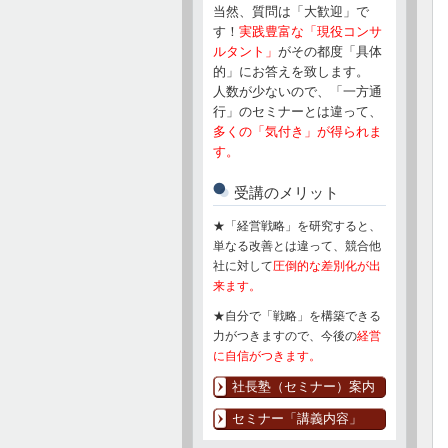
当然、質問は「大歓迎」で
す！
実践豊富な「現役コンサ
ルタント」
がその都度「具体
的」にお答えを致します。
人数が少ないので、「一方通
行」のセミナーとは違って、
多くの「気付き」が得られま
す。
受講のメリット
★「経営戦略」を研究すると、
単なる改善とは違って、競合他
社に対して
圧倒的な差別化が出
来ます。
★自分で「戦略」を構築できる
力がつきますので、今後の
経営
に自信がつきます。
社長塾（セミナー）案内
セミナー「講義内容」