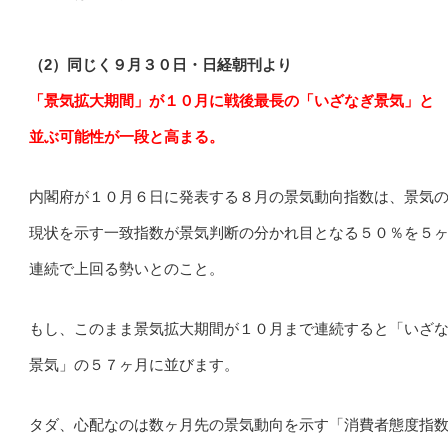
（2）同じく９月３０日・日経朝刊より
「景気拡大期間」が１０月に戦後最長の「いざなぎ景気」と
並ぶ可能性が一段と高まる。
内閣府が１０月６日に発表する８月の景気動向指数は、景気
現状を示す一致指数が景気判断の分かれ目となる５０％を５
連続で上回る勢いとのこと。
もし、このまま景気拡大期間が１０月まで連続すると「いざ
景気」の５７ヶ月に並びます。
タダ、心配なのは数ヶ月先の景気動向を示す「消費者態度指