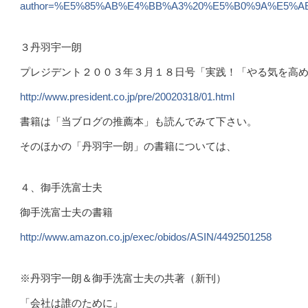
author=%E5%85%AB%E4%BB%A3%20%E5%B0%9A%E5%A
３丹羽宇一朗
プレジデント２００３年３月１８日号「実践！「やる気を高
http://www.president.co.jp/pre/20020318/01.html
書籍は「当ブログの推薦本」も読んでみて下さい。
そのほかの「丹羽宇一朗」の書籍については、
４、御手洗富士夫
御手洗富士夫の書籍
http://www.amazon.co.jp/exec/obidos/ASIN/4492501258
※丹羽宇一朗＆御手洗富士夫の共著（新刊）
「会社は誰のために」