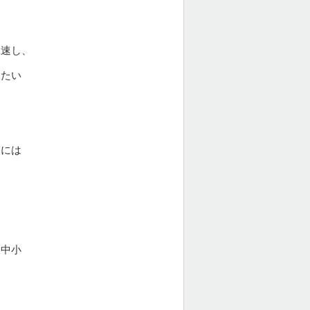
加速し、
きたい
氏には
「中小