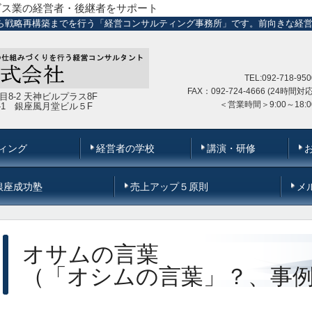
ビス業の経営者・後継者をサポート
ら戦略再構築までを行う「経営コンサルティング事務所」です。前向きな経
TEL:092-718-950
FAX：092-724-4666 (24時間対応
丁目8-2 天神ビルプラス8F
＜営業時間＞
9:00～18:0
-6-1 銀座風月堂ビル５F
ィング
経営者の学校
講演・研修
銀座成功塾
売上アップ５原則
メ
オサムの言葉
（「オシムの言葉」？、事