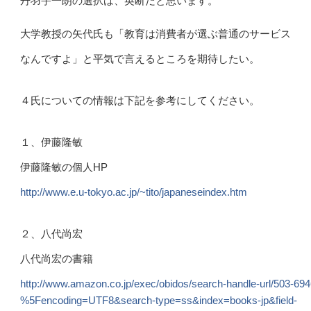
丹羽宇一朗の選択は、英断だと思います。
大学教授の矢代氏も「教育は消費者が選ぶ普通のサービス
なんですよ」と平気で言えるところを期待したい。
４氏についての情報は下記を参考にしてください。
１、伊藤隆敏
伊藤隆敏の個人HP
http://www.e.u-tokyo.ac.jp/~tito/japaneseindex.htm
２、八代尚宏
八代尚宏の書籍
http://www.amazon.co.jp/exec/obidos/search-handle-url/503-6
%5Fencoding=UTF8&search-type=ss&index=books-jp&field-