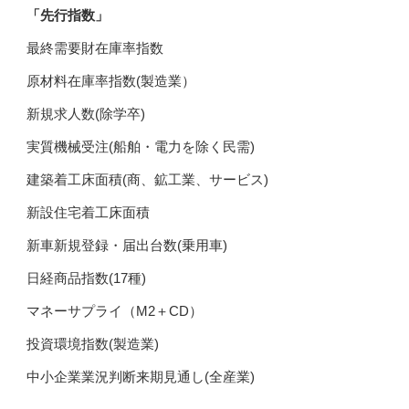
「先行指数」
最終需要財在庫率指数
原材料在庫率指数(製造業）
新規求人数(除学卒)
実質機械受注(船舶・電力を除く民需)
建築着工床面積(商、鉱工業、サービス)
新設住宅着工床面積
新車新規登録・届出台数(乗用車)
日経商品指数(17種)
マネーサプライ（M2＋CD）
投資環境指数(製造業)
中小企業業況判断来期見通し(全産業)