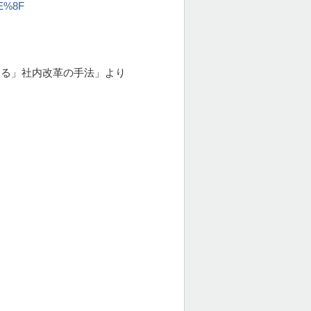
E%8F
める」社内改革の手法」より