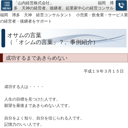
「山内経営株式会社」 福岡 博
多 天神の経営者、後継者、起業家中心の経営コンサル
MENU
タント、小売・飲食・サービス業の「経営戦略構築」か
福岡 博多 天神 経営コンサルタント 小売業・飲食業・サービス業
ら「仕組作り」までお任せ下さい。
の経営者・後継者をサポート
オサムの言葉
（「オシムの言葉」？、事例紹介）
成功するまであきらめない
平成１９年３月１５日
成功する人は・・・・
人生の目標を見つけた人です。
願望を最後まであきらめない人です。
自分をよく知り、自分を信じられる人です。
記憶力のいい人です。