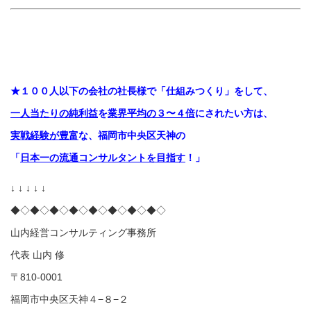
★１００人以下の会社の社長様で「仕組みつくり」をして、
一人当たりの純利益
を
業界平均の３〜４倍
にされたい方は
、
実戦経験が
豊富
な、
福岡市中央区天神の
「
日本一の流通コンサルタントを
目指す
！」
↓ ↓ ↓ ↓ ↓
◆◇◆◇◆◇◆◇◆◇◆◇◆◇◆◇
山内経営コンサルティング事務所
代表 山内 修
〒810-0001
福岡市中央区天神４−８−２