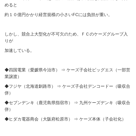
めると
約１０億円かかり経営規模の小さいFCには負担が重い。
しかし、競合上大型化が不可欠のため、ＦＣのケーズグループ入
りが
加速している。
◆四国電業（愛媛県今治市） ⇒ ケーズ子会社ビッグエス（一部営
業譲渡）
◆フジヤ（北海道釧路市） ⇒ ケーズ子会社デンコードー（吸収合
併）
◆セブンデンキ（鹿児島県指宿市） ⇒ 九州ケーズデンキ（吸収合
併）
◆ヒダカ電器商会（大阪府松原市） ⇒ ケーズ本体（子会社化）