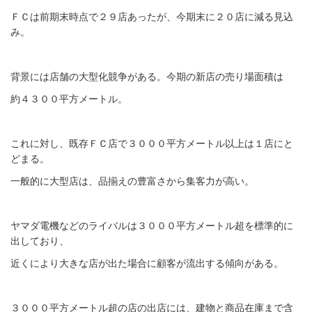
ＦＣは前期末時点で２９店あったが、今期末に２０店に減る見込
み。
背景には店舗の大型化競争がある。今期の新店の売り場面積は
約４３００平方メートル。
これに対し、既存ＦＣ店で３０００平方メートル以上は１店にと
どまる。
一般的に大型店は、品揃えの豊富さから集客力が高い。
ヤマダ電機などのライバルは３０００平方メートル超を標準的に
出しており、
近くにより大きな店が出た場合に顧客が流出する傾向がある。
３０００平方メートル超の店の出店には、建物と商品在庫まで含