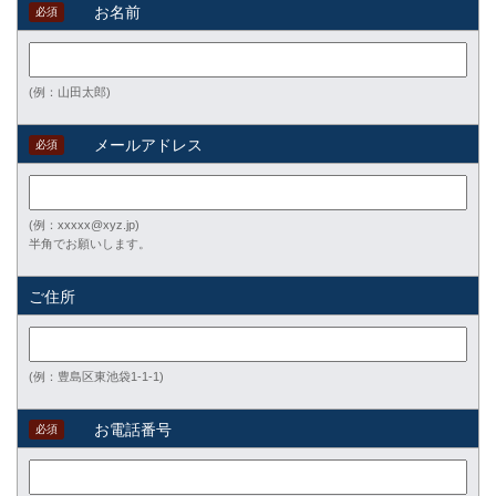
お名前
必須
(例：山田太郎)
メールアドレス
必須
(例：xxxxx@xyz.jp)
半角でお願いします。
ご住所
(例：豊島区東池袋1-1-1)
お電話番号
必須