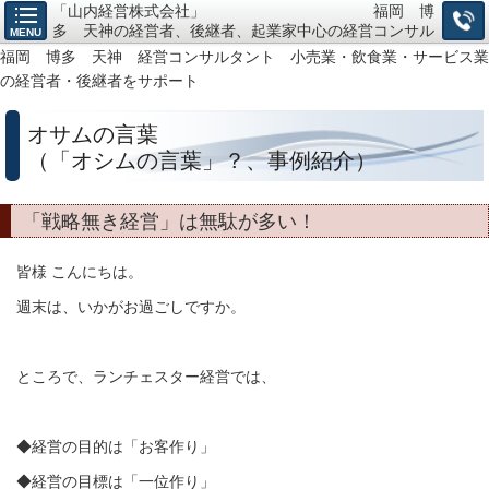
「山内経営株式会社」 福岡 博
多 天神の経営者、後継者、起業家中心の経営コンサル
MENU
タント、小売・飲食・サービス業の「経営戦略構築」か
福岡 博多 天神 経営コンサルタント 小売業・飲食業・サービス業
ら「仕組作り」までお任せ下さい。
の経営者・後継者をサポート
オサムの言葉
（「オシムの言葉」？、事例紹介）
「戦略無き経営」は無駄が多い！
皆様 こんにちは。
週末は、いかがお過ごしですか。
ところで、ランチェスター経営では、
◆経営の目的は「お客作り」
◆経営の目標は「一位作り」