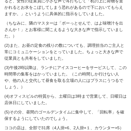
ると、女性の従業員に小さな声で耳打ちして「机の上に荷物を置
かれるとお水をこぼしてしまう恐れがあるので下においてもらえ
ますか。」というように具体的に指示をしていました。
（ちなみに、隣のマスターは「ボーっとせんで、はよ味噌汁を出
さんか！」とお客様に聞こえるような大きな声で指示していまし
た。）
(2)また、お昼の定食の残りの数についても、調理担当のご主人と
常にコミュニケーションをとっていました。ちょっと大きな声で
従業員とも共有をしていました。
(3)午後2時以降は、ランチにアイスコーヒーをサービスして、この
時間帯の集客をはかっていました。（この時間しか行けない人
や、他の人と交代して昼食を取る立場の人にはプラスにうつるで
しょう。）
(4)オフィスビルの特質から、土曜日は3時まで営業して、日曜日は
店休日にしていました。
(5)その分、昼間のゴールデンタイムに集中して、「回転率」を確
保するようにしていたのでしょう。
ココの店は、全部で31席（4人掛×6、2人掛×１、カウンター×5）