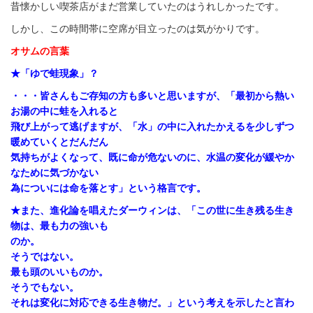
昔懐かしい喫茶店がまだ営業していたのはうれしかったです。
しかし、この時間帯に空席が目立ったのは気がかりです。
オサムの言葉
★「ゆで蛙現象」？
・・・皆さんもご存知の方も多いと思いますが、「最初から熱い
お湯の中に蛙を入れると
飛び上がって逃げますが、「水」の中に入れたかえるを少しずつ
暖めていくとだんだん
気持ちがよくなって、既に命が危ないのに、水温の変化が緩やか
なために気づかない
為についには命を落とす」という格言です。
★また、進化論を唱えたダーウィンは、「この世に生き残る生き
物は、最も力の強いも
のか。
そうではない。
最も頭のいいものか。
そうでもない。
それは変化に対応できる生き物だ。」という考えを示したと言わ