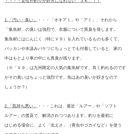
・・・・女性が釣りが好きになれない「３Ｋ」！！
1.「汚い・臭い」
・・・「オキアミ」や「アミ」、それから
「集魚材」の臭いは強烈で、衣服について異臭を発します。
集魚材にはにんにく（特にＶ９）を入れているものも多くて、
バッカンや水汲みバケツにちょっとでも付着していると、家の
中はもとより車の中にも異臭が残ります。
（※「Ｖ９」は九州限定の人気の集魚材です。良く釣れるのです
がその臭いはちょっと強烈です。魚はあの臭いが好きなので
しょうか？）
2.「気持ち悪い」
・・・これは、最近「ルアー」や「ソフト
ルアー」の普及で、解消されつつあります。釣りを最初に
はじめる場合に、よく「虫えさ」（青虫やゴカイなど）を使う