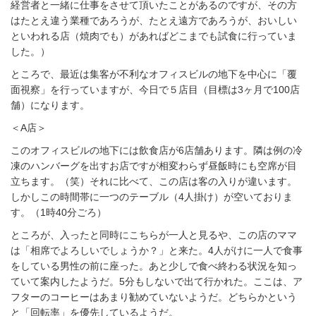
経営者と一緒に仕事をさせて頂いたことがあるのですが、その方
はたとえ違う業種であろうが、たとえ遠方であろうが、おいしい
といわれる店（焼肉でも）があればどこまでも試食に行っていま
した。）
ところで、最近は集客が不利なオフィスビルの地下を中心に「覆
面視察」を行っていますが、今日で５店目（目標は3ヶ月で100店
舗）になります。
＜A店＞
このオフィスビルの地下には飲食店が6店舗あります。隣は例の冷
凍のハンバーグを出すお店ですが相変わらず昼飯時にも空席が目
立ちます。（笑）それに比べて、この店は客の入りが違います。
しかしこの時間帯に一つのテーブル（4人掛け）が空いておりま
す。（1時40分ごろ）
ところが、入ったと同時にこちらが一人と見るや、この店のママ
は「相席でよろしいでしょうか？」と来た。4人がけに一人で食事
をしている男性の前に座った。あと少しで食べ終わる状況を知っ
ていて案内したようだ。5分もしないで出て行かれた。ここは、ア
フターのコーヒーはあまり勧めていないようだ。どちらかという
と「回転率」を優先しているようだ。