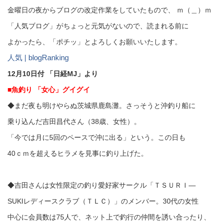
金曜日の夜からブログの改定作業をしていたもので、 ｍ（＿）ｍ
「人気ブログ」がちょっと元気がないので、読まれる前に
よかったら、「ポチッ」とよろしくお願いいたします。
人気 | blogRanking
12月10日付 「日経MJ」より
■魚釣り 「女心」グイグイ
◆まだ夜も明けやらぬ茨城県鹿島灘。さっそうと沖釣り船に
乗り込んだ吉田昌代さん（38歳、女性）。
「今では月に5回のペースで沖に出る」という。この日も
40ｃｍを超えるヒラメを見事に釣り上げた。
◆吉田さんは女性限定の釣り愛好家サークル「ＴＳＵＲＩ—
SUKIレディースクラブ（ＴＬＣ）」のメンバー。30代の女性
中心に会員数は75人で、ネット上で釣行の仲間を誘い合ったり、