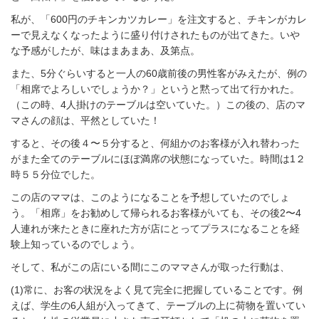
私が、「600円のチキンカツカレー」を注文すると、チキンがカレ
ーで見えなくなったように盛り付けされたものが出てきた。いや
な予感がしたが、味はまあまあ、及第点。
また、5分ぐらいすると一人の60歳前後の男性客がみえたが、例の
「相席でよろしいでしょうか？」というと黙って出て行かれた。
（この時、4人掛けのテーブルは空いていた。）この後の、店のマ
マさんの顔は、平然としていた！
すると、その後４〜５分すると、何組かのお客様が入れ替わった
がまた全てのテーブルにほぼ満席の状態になっていた。時間は1２
時５５分位でした。
この店のママは、このようになることを予想していたのでしょ
う。「相席」をお勧めして帰られるお客様がいても、その後2〜4
人連れが来たときに座れた方が店にとってプラスになることを経
験上知っているのでしょう。
そして、私がこの店にいる間にこのママさんが取った行動は、
(1)常に、お客の状況をよく見て完全に把握していることです。例
えば、学生の6人組が入ってきて、テーブルの上に荷物を置いてい