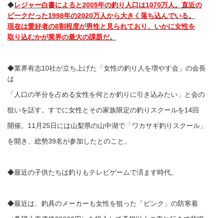
◆
レジャー白書によると2005年の釣り人口は1070万人。直近の
ピークだった1998年の2020万人から大きく落ち込んでいる。
現在は愛好者の8割程度が男性と見られており、いかに女性を
取り込むかが業界の最大の課題だ。
◆業界有志10社が立ち上げた「女性の釣り人を増やす会」の会長
は
「人口の半分を占める女性を何とか釣りに引き込みたい」と会の
狙いを話す。すでに女性とその家族限定の釣りスクールを14回
開催。11月25日には山梨県の山中湖で「ワカサギ釣りスクール」
を開き、総勢39名が参加したとのこと。
◆最近の子供たちは釣りもテレビゲームで済ます時代。
◆最近は、釣具のメーカーも女性を狙った「ピンク」の防寒着