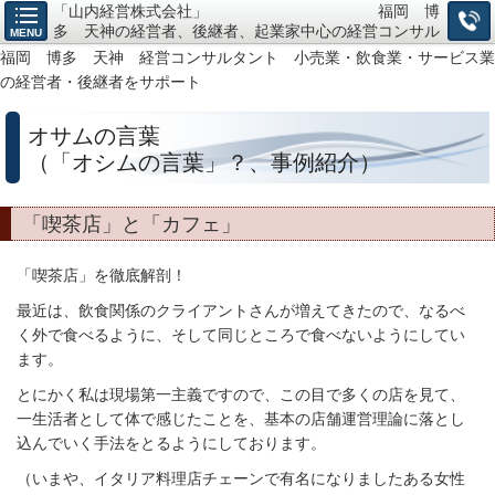
「山内経営株式会社」 福岡 博
多 天神の経営者、後継者、起業家中心の経営コンサル
MENU
タント、小売・飲食・サービス業の「経営戦略構築」か
福岡 博多 天神 経営コンサルタント 小売業・飲食業・サービス業
ら「仕組作り」までお任せ下さい。
の経営者・後継者をサポート
オサムの言葉
（「オシムの言葉」？、事例紹介）
「喫茶店」と「カフェ」
「喫茶店」を徹底解剖！
最近は、飲食関係のクライアントさんが増えてきたので、なるべ
く外で食べるように、そして同じところで食べないようにしてい
ます。
とにかく私は現場第一主義ですので、この目で多くの店を見て、
一生活者として体で感じたことを、基本の店舗運営理論に落とし
込んでいく手法をとるようにしております。
（いまや、イタリア料理店チェーンで有名になりましたある女性