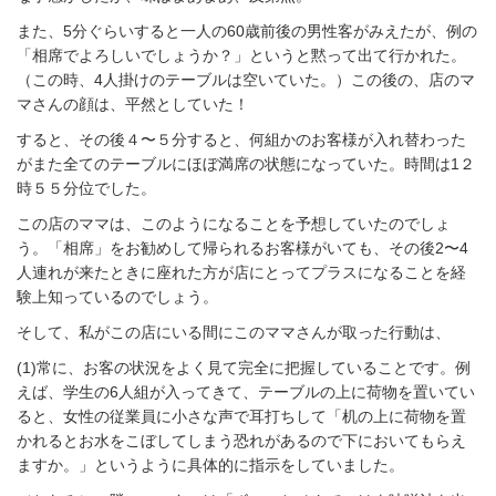
また、5分ぐらいすると一人の60歳前後の男性客がみえたが、例の
「相席でよろしいでしょうか？」というと黙って出て行かれた。
（この時、4人掛けのテーブルは空いていた。）この後の、店のマ
マさんの顔は、平然としていた！
すると、その後４〜５分すると、何組かのお客様が入れ替わった
がまた全てのテーブルにほぼ満席の状態になっていた。時間は1２
時５５分位でした。
この店のママは、このようになることを予想していたのでしょ
う。「相席」をお勧めして帰られるお客様がいても、その後2〜4
人連れが来たときに座れた方が店にとってプラスになることを経
験上知っているのでしょう。
そして、私がこの店にいる間にこのママさんが取った行動は、
(1)常に、お客の状況をよく見て完全に把握していることです。例
えば、学生の6人組が入ってきて、テーブルの上に荷物を置いてい
ると、女性の従業員に小さな声で耳打ちして「机の上に荷物を置
かれるとお水をこぼしてしまう恐れがあるので下においてもらえ
ますか。」というように具体的に指示をしていました。