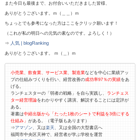
また今日も最後まで、お付合いいただきました皆様、
ありがとうございます。ｍ（＿＿）ｍ
ちょっとでも参考になった方はここをクリック願います！
（これが私の明日への元気の素なのです。よろしく！）
人気 | blogRanking
⇒
ありがとうございます。 ｍ（＿）ｍ
小売業、飲食業、サービス業、製造業
などを中心に業績アッ
プの仕組みづくりを行い、経営改善の
成功率97％の実績
をあ
げる。
ランチェスターの「弱者の戦略」を自ら実践し、
ランチェス
ター経営理論
をわかりやすく講演、解説することには定評が
ある。
著書は
中経出版から「たった1枚のシートで利益を3倍にする
仕組み」
がある。（電子版もあります）
⇒
アマゾン
、又は
楽天
、又は全国の大型書店へ
福岡市中央区天神で、経営者が学ぶ学校を運営