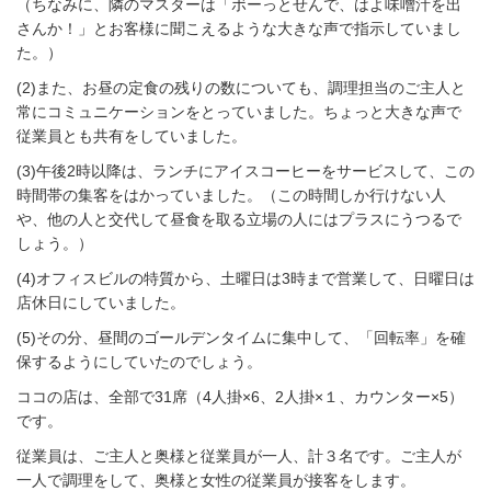
（ちなみに、隣のマスターは「ボーっとせんで、はよ味噌汁を出
さんか！」とお客様に聞こえるような大きな声で指示していまし
た。）
(2)また、お昼の定食の残りの数についても、調理担当のご主人と
常にコミュニケーションをとっていました。ちょっと大きな声で
従業員とも共有をしていました。
(3)午後2時以降は、ランチにアイスコーヒーをサービスして、この
時間帯の集客をはかっていました。（この時間しか行けない人
や、他の人と交代して昼食を取る立場の人にはプラスにうつるで
しょう。）
(4)オフィスビルの特質から、土曜日は3時まで営業して、日曜日は
店休日にしていました。
(5)その分、昼間のゴールデンタイムに集中して、「回転率」を確
保するようにしていたのでしょう。
ココの店は、全部で31席（4人掛×6、2人掛×１、カウンター×5）
です。
従業員は、ご主人と奥様と従業員が一人、計３名です。ご主人が
一人で調理をして、奥様と女性の従業員が接客をします。