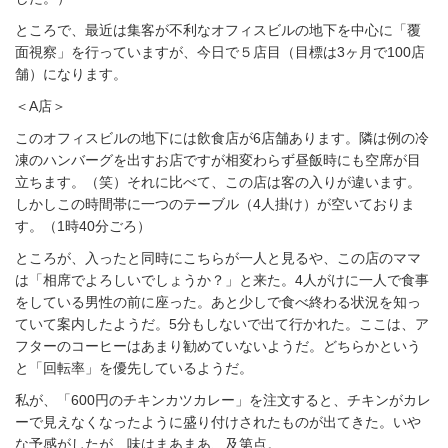
ところで、最近は集客が不利なオフィスビルの地下を中心に「覆
面視察」を行っていますが、今日で５店目（目標は3ヶ月で100店
舗）になります。
＜A店＞
このオフィスビルの地下には飲食店が6店舗あります。隣は例の冷
凍のハンバーグを出すお店ですが相変わらず昼飯時にも空席が目
立ちます。（笑）それに比べて、この店は客の入りが違います。
しかしこの時間帯に一つのテーブル（4人掛け）が空いておりま
す。（1時40分ごろ）
ところが、入ったと同時にこちらが一人と見るや、この店のママ
は「相席でよろしいでしょうか？」と来た。4人がけに一人で食事
をしている男性の前に座った。あと少しで食べ終わる状況を知っ
ていて案内したようだ。5分もしないで出て行かれた。ここは、ア
フターのコーヒーはあまり勧めていないようだ。どちらかという
と「回転率」を優先しているようだ。
私が、「600円のチキンカツカレー」を注文すると、チキンがカレ
ーで見えなくなったように盛り付けされたものが出てきた。いや
な予感がしたが、味はまあまあ、及第点。