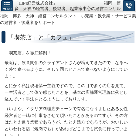
「山内経営株式会社」 福岡 博
多 天神の経営者、後継者、起業家中心の経営コンサル
MENU
タント、小売・飲食・サービス業の「経営戦略構築」か
福岡 博多 天神 経営コンサルタント 小売業・飲食業・サービス業
ら「仕組作り」までお任せ下さい。
の経営者・後継者をサポート
「喫茶店」と「カフェ」
「喫茶店」を徹底解剖！
最近は、飲食関係のクライアントさんが増えてきたので、なるべ
く外で食べるように、そして同じところで食べないようにしてい
ます。
とにかく私は現場第一主義ですので、この目で多くの店を見て、
一生活者として体で感じたことを、基本の店舗運営理論に落とし
込んでいく手法をとるようにしております。
（いまや、イタリア料理店チェーンで有名になりましたある女性
経営者と一緒に仕事をさせて頂いたことがあるのですが、その方
はたとえ違う業種であろうが、たとえ遠方であろうが、おいしい
といわれる店（焼肉でも）があればどこまでも試食に行っていま
した。）