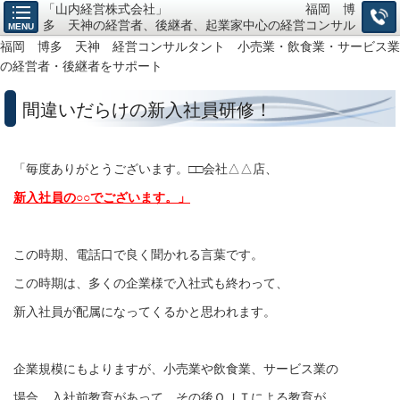
「山内経営株式会社」 福岡 博
多 天神の経営者、後継者、起業家中心の経営コンサル
MENU
タント、小売・飲食・サービス業の「経営戦略構築」か
福岡 博多 天神 経営コンサルタント 小売業・飲食業・サービス業
ら「仕組作り」までお任せ下さい。
の経営者・後継者をサポート
間違いだらけの新入社員研修！
「毎度ありがとうございます。□□会社△△店、
新入社員の○○でございます。」
この時期、電話口で良く聞かれる言葉です。
この時期は、多くの企業様で入社式も終わって、
新入社員が配属になってくるかと思われます。
企業規模にもよりますが、小売業や飲食業、サービス業の
場合、入社前教育があって、その後ＯＪＴによる教育が