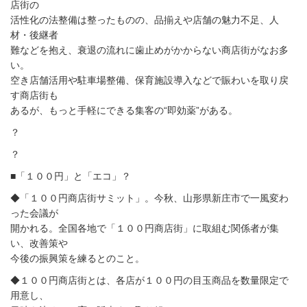
店街の
活性化の法整備は整ったものの、品揃えや店舗の魅力不足、人
材・後継者
難などを抱え、衰退の流れに歯止めがかからない商店街がなお多
い。
空き店舗活用や駐車場整備、保育施設導入などで賑わいを取り戻
す商店街も
あるが、もっと手軽にできる集客の“即効薬”がある。
？
？
■「１００円」と「エコ」？
◆「１００円商店街サミット」。今秋、山形県新庄市で一風変わ
った会議が
開かれる。全国各地で「１００円商店街」に取組む関係者が集
い、改善策や
今後の振興策を練るとのこと。
◆１００円商店街とは、各店が１００円の目玉商品を数量限定で
用意し、