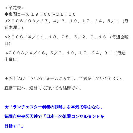
＜予定表＞
◆夜間コース １９：００〜２１：００
○２００８／０３／２７、４／３、１０、１７、２４、５／１ （毎
週木曜日）
○２００８／４／１１、１８、２５、５／２、９、１６ （毎週金曜
日）
○２００８／４／２６、５／３、１０、１７、２４、３１ （毎週
土曜日）
★お申込は、下記のフォームに入力し、て送信していただくか、
直接下記へ、連絡して頂いても結構です。
★「ランチェスター弱者の戦略」を本気で学ぶなら、
福岡市中央区天神で「日本一の流通コンサルタントを
目指す！」