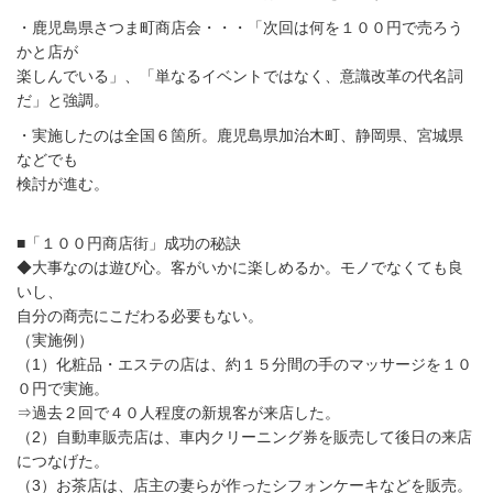
・鹿児島県さつま町商店会・・・「次回は何を１００円で売ろう
かと店が
楽しんでいる」、「単なるイベントではなく、意識改革の代名詞
だ」と強調。
・実施したのは全国６箇所。鹿児島県加治木町、静岡県、宮城県
などでも
検討が進む。
■「１００円商店街」成功の秘訣
◆大事なのは遊び心。客がいかに楽しめるか。モノでなくても良
いし、
自分の商売にこだわる必要もない。
（実施例）
（1）化粧品・エステの店は、約１５分間の手のマッサージを１０
０円で実施。
⇒過去２回で４０人程度の新規客が来店した。
（2）自動車販売店は、車内クリーニング券を販売して後日の来店
につなげた。
（3）お茶店は、店主の妻らが作ったシフォンケーキなどを販売。