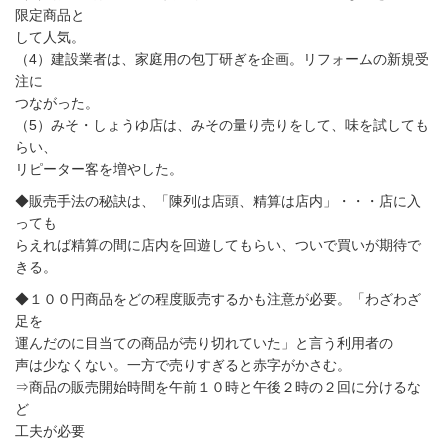
限定商品と
して人気。
（4）建設業者は、家庭用の包丁研ぎを企画。リフォームの新規受
注に
つながった。
（5）みそ・しょうゆ店は、みその量り売りをして、味を試しても
らい、
リピーター客を増やした。
◆販売手法の秘訣は、「陳列は店頭、精算は店内」・・・店に入
っても
らえれば精算の間に店内を回遊してもらい、ついで買いが期待で
きる。
◆１００円商品をどの程度販売するかも注意が必要。「わざわざ
足を
運んだのに目当ての商品が売り切れていた」と言う利用者の
声は少なくない。一方で売りすぎると赤字がかさむ。
⇒商品の販売開始時間を午前１０時と午後２時の２回に分けるな
ど
工夫が必要