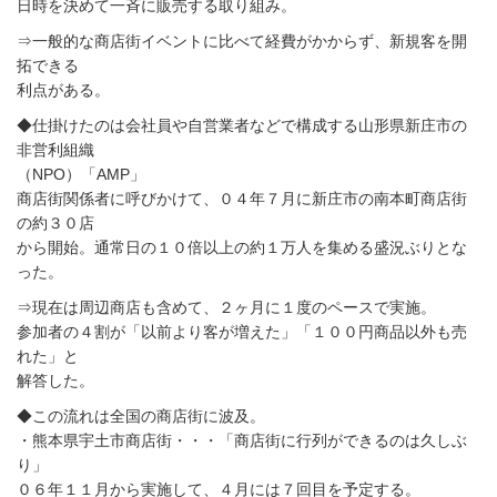
日時を決めて一斉に販売する取り組み。
⇒一般的な商店街イベントに比べて経費がかからず、新規客を開
拓できる
利点がある。
◆仕掛けたのは会社員や自営業者などで構成する山形県新庄市の
非営利組織
（NPO）「AMP」
商店街関係者に呼びかけて、０４年７月に新庄市の南本町商店街
の約３０店
から開始。通常日の１０倍以上の約１万人を集める盛況ぶりとな
った。
⇒現在は周辺商店も含めて、２ヶ月に１度のペースで実施。
参加者の４割が「以前より客が増えた」「１００円商品以外も売
れた」と
解答した。
◆この流れは全国の商店街に波及。
・熊本県宇土市商店街・・・「商店街に行列ができるのは久しぶ
り」
０６年１１月から実施して、４月には７回目を予定する。