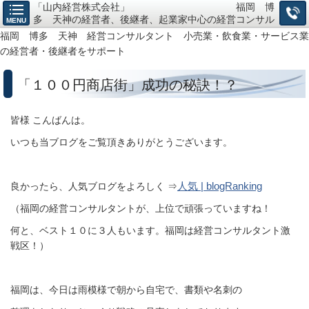
「山内経営株式会社」 福岡 博
多 天神の経営者、後継者、起業家中心の経営コンサル
MENU
タント、小売・飲食・サービス業の「経営戦略構築」か
福岡 博多 天神 経営コンサルタント 小売業・飲食業・サービス業
ら「仕組作り」までお任せ下さい。
の経営者・後継者をサポート
「１００円商店街」成功の秘訣！？
皆様 こんばんは。
いつも当ブログをご覧頂きありがとうございます。
人気 | blogRanking
良かったら、人気ブログをよろしく ⇒
（福岡の経営コンサルタントが、上位で頑張っていますね！
何と、ベスト１０に３人もいます。福岡は経営コンサルタント激
戦区！）
福岡は、今日は雨模様で朝から自宅で、書類や名刺の