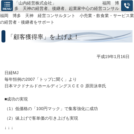
「山内経営株式会社」 福岡 博
多 天神の経営者、後継者、起業家中心の経営コンサル
MENU
タント、小売・飲食・サービス業の「経営戦略構築」か
福岡 博多 天神 経営コンサルタント 小売業・飲食業・サービス業
ら「仕組作り」までお任せ下さい。
の経営者・後継者をサポート
「顧客獲得率」を上げよ！
平成19年1月16日
日経MJ
毎年恒例の2007「トップに聞く」より
日本マクドナルドホールディングスＣＥＯ 原田泳幸氏
■成功の実現
（1）低価格の「100円マック」で集客強化に成功
（2）値上げで客単価の引き上げも実現
↓ ↓ ↓