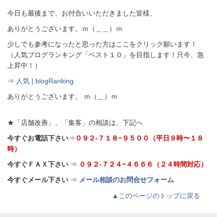
今日も最後まで、お付合いいただきました皆様、
ありがとうございます。ｍ（＿＿）ｍ
少しでも参考になったと思った方はここをクリック願います！
（人気ブログランキング「ベスト１０」を目指します！只今、急
上昇中！）
⇒
人気 | blogRanking
ありがとうございます。 ｍ（＿）ｍ
★「店舗改善」、「集客」の相談は、下記へ
今すぐお電話下さい
⇒
０９２-７１８−９５００（平日９時〜１８
時）
今すぐＦＡＸ下さい
⇒
０９２-７２４−４６６６（２４時間対応）
今すぐメール下さい
⇒
メール相談のお問合せフォーム
▲このページのトップに戻る