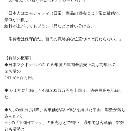
「3台並んでいるうち2台がタクシーだった」
「日本人はコモディティ（日常）商品の価格には非常に敏感で、
景気が回復し
給料が上がってもブランド品などと使い分ける。」
「消費者は保守的だ。百円の戦略的な位置づけは変わらない。」
【数値の概要】
◆日本マクドナルドの‘０６年度の年間全店売上高は前年比７．
２％増の
441,516百万円。
◆‘０１年に記録した438,901百万円を上回り、過去最高を記録し
た。
◆5月の値上げ以降、客単価が高い伸びを続けた半面、客数が落ち
込んだが、
9月の「100円マック」の拡充などで補い、通年では客単価、客数
とも増勢と