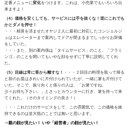
定番メニューに
変化
をつけます。これは、小売業でもいろいろ出
来ますよ！
（4）価格を安くしても、サービスには手を抜くな！逆にこれでも
かとダメを押せ！
・・・精算を済ませたオヤジ２人に最初に対応したコンシェルジ
ュはエレベーターまで案内してドアが閉まるまでしっかりお辞儀
をしていた。
・・・また、別の案内係は「タイムサービス」のこと、「フラミ
ンゴ」のことを聞いてもいやな顔をせずに丁寧に説明してくれ
た。
（5）目線は常に客から離すな！
・・・２回目の料理を取って帰る
と前のお皿はきれいに片付けられていたが、一緒に箸も片付けて
いた。そこで、振り向くと係りの人は、「お箸ですね。
少々お待ち下さい。」とさっとカウンターに行き、箸を持って来
てくれた。（そのタイミングの良さ！）
・・・これだけのサービスをして、この雰囲気で、この価格を維
持できるのは並大抵のことでは無いと思います。
⇒
親の顔が見たい！ いや「経営者」の顔が見たい！