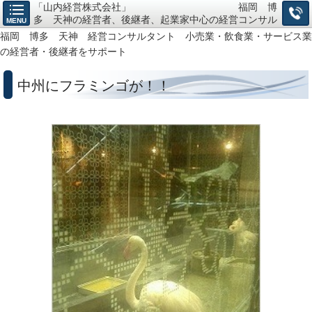
「山内経営株式会社」 福岡 博
多 天神の経営者、後継者、起業家中心の経営コンサル
MENU
タント、小売・飲食・サービス業の「経営戦略構築」か
福岡 博多 天神 経営コンサルタント 小売業・飲食業・サービス業
ら「仕組作り」までお任せ下さい。
の経営者・後継者をサポート
中州にフラミンゴが！！