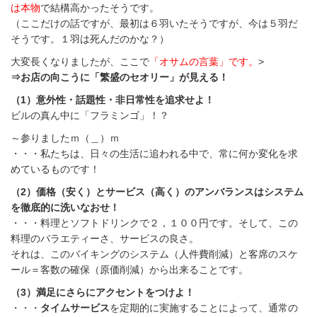
は本物
で結構高かったそうです。
（ここだけの話ですが、最初は６羽いたそうですが、今は５羽だ
そうです。１羽は死んだのかな？）
大変長くなりましたが、ここで
「オサムの言葉」です。
>
⇒お店の向こうに「繁盛のセオリー」が見える！
（1）意外性・話題性・非日常性を追求せよ！
ビルの真ん中に「フラミンゴ」！？
～参りましたｍ（＿）ｍ
・・・私たちは、日々の生活に追われる中で、常に何か変化を求
めているものです！
（2）価格（安く）とサービス（高く）のアンバランスはシステム
を徹底的に洗いなおせ！
・・・料理とソフトドリンクで２，１００円です。そして、この
料理のバラエティーさ、サービスの良さ。
それは、このバイキングのシステム（人件費削減）と客席のスケ
ール＝客数の確保（原価削減）から出来ることです。
（3）満足にさらにアクセントをつけよ！
・・・
タイムサービス
を定期的に実施することによって、通常の