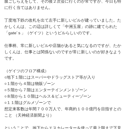
腹ごしらえをして、その後２次会に行くのが常ですが、今日も特
に行く当てはありません。
丁度地下鉄の改札を出て左手に新しいビルが建っていました。た
かしくんは、この辺は詳しくて「中洲玉屋」の跡に建てられた
「gate’ｓ」（ゲイツ）というビルらしいのです。
仕事柄、常に新しいビルや店舗があると気になるのですが、たか
しくんは、仕事とは関係ないのですが常に新しいのが好きなよう
です。
（ゲイツのフロア構成）
○地下１階にはスーパーやドラッグストア等が入り
○１階から４階は物販ゾーン
○５階から７階はエンターテインメントゾーン
○８階から１０階はヘルス＆ビューティーゾーン
○１１階はグルメゾーンで
想定来客数は年間７００万人で、年商約１００億円を目指すとの
こと （天神経済新聞より）
ということで、地下からエスカレーターを使って最上階まで下見