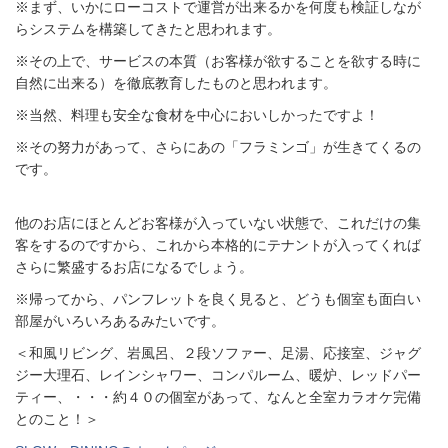
※まず、いかにローコストで運営が出来るかを何度も検証しなが
らシステムを構築してきたと思われます。
※その上で、サービスの本質（お客様が欲することを欲する時に
自然に出来る）を徹底教育したものと思われます。
※当然、料理も安全な食材を中心においしかったですよ！
※その努力があって、さらにあの「フラミンゴ」が生きてくるの
です。
他のお店にほとんどお客様が入っていない状態で、これだけの集
客をするのですから、これから本格的にテナントが入ってくれば
さらに繁盛するお店になるでしょう。
※帰ってから、パンフレットを良く見ると、どうも個室も面白い
部屋がいろいろあるみたいです。
＜和風リビング、岩風呂、２段ソファー、足湯、応接室、ジャグ
ジー大理石、レインシャワー、コンパルーム、暖炉、レッドパー
ティー、・・・約４０の個室があって、なんと全室カラオケ完備
とのこと！＞