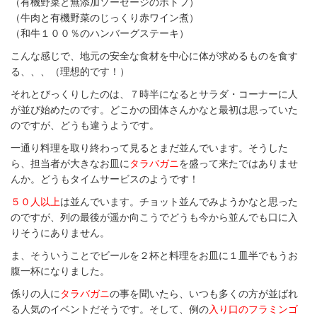
（有機野菜と無添加ソーセージのポトフ）
（牛肉と有機野菜のじっくり赤ワイン煮）
（和牛１００％のハンバーグステーキ）
こんな感じで、地元の安全な食材を中心に体が求めるものを食す
る、、、（理想的です！）
それとびっくりしたのは、７時半になるとサラダ・コーナーに人
が並び始めたのです。どこかの団体さんかなと最初は思っていた
のですが、どうも違うようです。
一通り料理を取り終わって見るとまだ並んでいます。そうした
ら、担当者が大きなお皿に
タラバガニ
を盛って来たではありませ
んか。どうもタイムサービスのようです！
５０人以上
は並んでいます。チョット並んでみようかなと思った
のですが、列の最後が遥か向こうでどうも今から並んでも口に入
りそうにありません。
ま、そういうことでビールを２杯と料理をお皿に１皿半でもうお
腹一杯になりました。
係りの人に
タラバガニ
の事を聞いたら、いつも多くの方が並ばれ
る人気のイベントだそうです。そして、例の
入り口のフラミンゴ